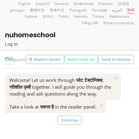
English
·
Español
·
Deutsch
·
Nederlands
·
Français
·
日本語
·
ქართული
·
繁體中文
·
简体中文
·
Português
·
Русский
·
العربية
·
हिन्दी
·
Italiano
·
한국어
·
Polski
·
Svenska
·
Türkçe
·
Українська
·
Tiếng Việt
·
Bahasa Indonesia
nuhomeschool
Log In
nu
↻ Restart lesson
Auto-read: on
back to lessons
guest
0 / 12
▶
Welcome!
Let us work through
प्लेट टेक्टोनिक्स:
गतिशील पृथ्वी
together.
I will guide you through the
reading and ask questions along the way.
▶
Take a look at
स्वागत है
in the reader panel.
Continue