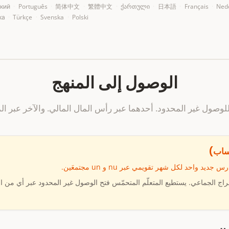
кий
·
Português
·
简体中文
·
繁體中文
·
ქართული
·
日本語
·
Français
·
Ned
ка
·
Türkçe
·
Svenska
·
Polski
الوصول إلى المنهج
لوصول غير المحدود. أحدهما عبر رأس المال المالي. والآخر عبر ال
ساب)
د واحد لكل شهر تقويمي عبر nu و un مجتمعَين.
راج الجماعي. يستطيع المتعلّم المتحمّس فتح الوصول غير المحدود عبر أي من الم