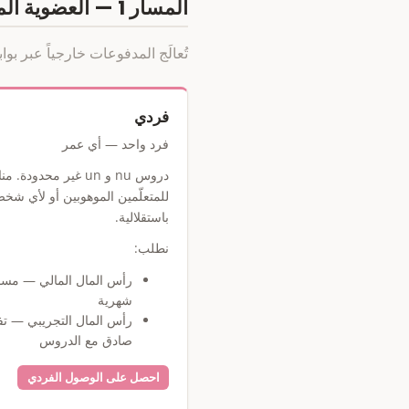
المسار 1 — العضوية المالية
تُعالَج المدفوعات خارجياً عبر بوابة unsandbox. بعد الدفع، يتفعّل اشتراكك هنا تلقا
فردي
فرد واحد — أي عمر
دروس nu و un غير محدودة.
للمتعلّمين الموهوبين أو لأي ش
باستقلالية.
نطلب:
رأس المال المالي — مسا
شهرية
رأس المال التجريبي — تف
صادق مع الدروس
احصل على الوصول الفردي