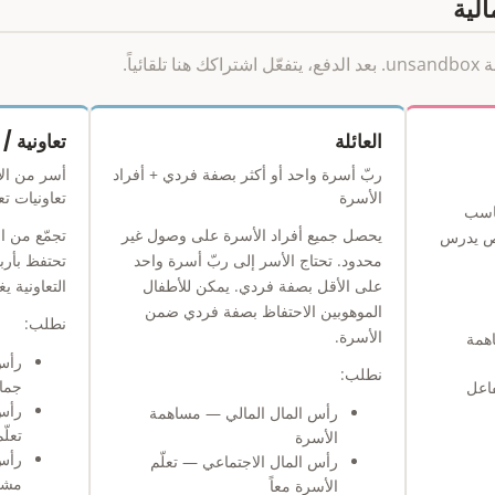
ئياً.
العائلة
تعاونية /
ربّ أسرة واحد أو أكثر بصفة فردي + أفراد
أسر من ال
الأسرة
تعاونيات تع
 مناسب
يحصل جميع أفراد الأسرة على وصول غير
تجمّع من ا
خص يدرس
محدود. تحتاج الأسر إلى ربّ أسرة واحد
تحتفظ بأرب
على الأقل بصفة فردي. يمكن للأطفال
التعاونية ي
الموهوبين الاحتفاظ بصفة فردي ضمن
نطلب:
الأسرة.
همة
رأس
نطلب:
جما
اعل
رأس
رأس المال المالي — مساهمة
تعلّ
الأسرة
رأس 
رأس المال الاجتماعي — تعلّم
مشت
الأسرة معاً