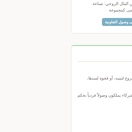
 المال الروحي: صناعة
عنى كمجموعة
وصول التعاونية
روع لتبنيه، أو فجوة لسدها،
 بأبناء unturf عبر أدوات التعلم الآلي. الشركاء يملكون وصولاً فردياً بحكم