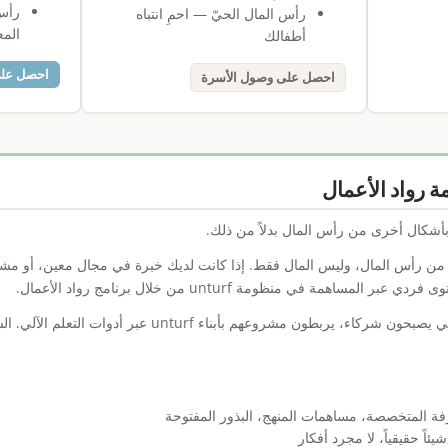
رأس
رأس المال الحيّ — احمِ انتباه
الم
أطفالك
احصل على 
احصل على وصول الأسرة
أشكال أخرى من رأس المال بدلاً من ذلك.
نية أشكال من رأس المال، وليس المال فقط. إذا كانت لديك خبرة في مجال معين، أو مش
همة في منظومة unturf من خلال برنامج رواد الأعمال.
المساهمون الذين يرتقون بما يكفي يصبحون شركاء، يربطون مشروعهم
فة المتخصصة، مساهمات المنهج، البذور المفتوحة
ئاً حقيقياً، لا مجرد أفكار