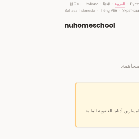
Русс
·
العربية
·
हिन्दी
·
Italiano
·
한국어
·
Bahasa Indonesia
·
Tiếng Việt
·
Українсь
nuhomeschool
مساهمة.
سارين أدناه: العضوية المالية