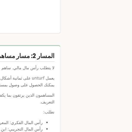
المسار 2: مسار مساهمة رواد الأعمال
لا يتطلب رأس مال مالي. ساهم ب
يعمل unturf على ثما
يمكنك الحصول على وصول بمستوى فردي عبر المسا
التعريف.
نطلب:
رأس المال الفكري: المعر
رأس المال التجريبي: ابنِ شي