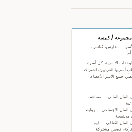
 مجموعة / كنيسة
أسر — مدارس، كنائس،
لّم
لوحدات الأسرية. كل أسرة
اب أسرتها الفرديين. اشتراك
غطّي جميع الأسر الأعضاء.
 المال المالي — مساهمة
عية
 المال الاجتماعي — روابط
م مجتمعية
المال الثقافي — قيم
ركة، قصص مشتركة