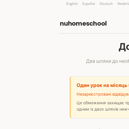
English
·
Español
·
Deutsch
·
Nederl
nuhomeschool
До
Два шляхи до нео
Один урок на місяць 
Незареєстровані відвіду
Це обмеження захищає пр
одним із двох шляхів ниж