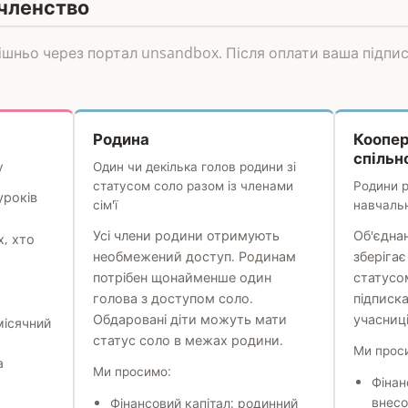
 членство
ішньо через портал unsandbox. Після оплати ваша підпи
Родина
Коопер
спільн
у
Один чи декілька голов родини зі
статусом соло разом із членами
Родини р
уроків
сім'ї
навчальн
Усі члени родини отримують
Об'єдна
х, хто
необмежений доступ. Родинам
зберігає
потрібен щонайменше один
статусо
голова з доступом соло.
підписк
Обдаровані діти можуть мати
учасниці
місячний
статус соло в межах родини.
Ми прос
а
Ми просимо:
Фінан
внесо
Фінансовий капітал: родинний