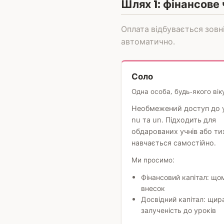
Шлях 1: фінансове
Оплата відбувається зовн
автоматично.
Соло
Одна особа, будь-якого вік
Необмежений доступ до 
nu та un. Підходить для
обдарованих учнів або ти
навчається самостійно.
Ми просимо:
Фінансовий капітал: що
внесок
Досвідний капітал: щир
залученість до уроків