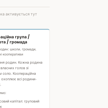
ска активується тут
аційна група /
ота / громада
один: школи, громади,
і кооперативи
ння родин. Кожна родина
 власних голов зі
м соло. Коопераційна
а охоплює всі родини-
.
имо:
совий капітал: груповий
к