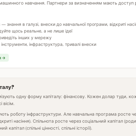
 машинного навчання. Партнери за визначенням мають доступ р
 — знання в галузі, внески до навчальної програми, відкриті нас
дуйте щось реальне, а не лише ідеї
риведіть інших у мережу
 інструменти, інфраструктура, тривалі внески
я →
італу?
ізують одну форму капіталу: фінансову. Кожен долар туди, ко
 вісім.
ують роботу інфраструктури. Але навчальна програма росте ч
відкриті насіння). Спільнота росте через соціальний капітал (ро
й капітал (спільні цінності, спільні історії).