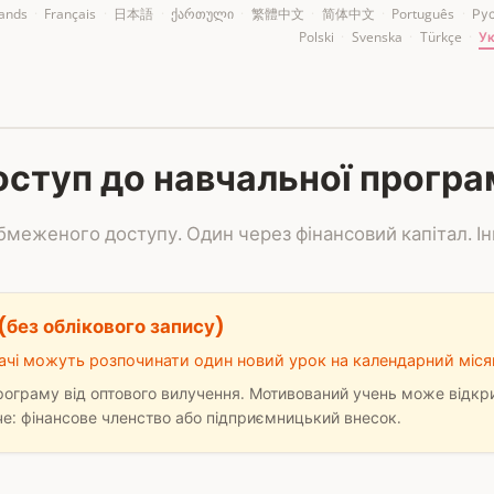
ands
·
Français
·
日本語
·
ქართული
·
繁體中文
·
简体中文
·
Português
·
Ру
Polski
·
Svenska
·
Türkçe
·
У
ступ до навчальної прогр
бмеженого доступу. Один через фінансовий капітал. Ін
(без облікового запису)
вачі можуть розпочинати один новий урок на календарний міся
ограму від оптового вилучення. Мотивований учень може відкр
че: фінансове членство або підприємницький внесок.