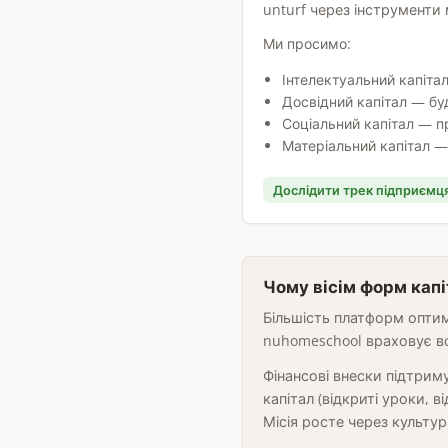
unturf через інструменти
Ми просимо:
Інтелектуальний капітал
Досвідний капітал — бу
Соціальний капітал — п
Матеріальний капітал —
Дослідити трек підприємц
Чому вісім форм кап
Більшість платформ оптим
nuhomeschool враховує всі
Фінансові внески підтрим
капітал (відкриті уроки, 
Місія росте через культурни