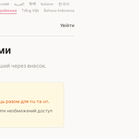
сский
·
العربية
·
हिन्दी
·
Italiano
·
한국어
·
країнська
·
Tiếng Việt
·
Bahasa Indonesia
Увiйти
ами
ший через внесок.
ць разом для nu та un.
ити необмежений доступ