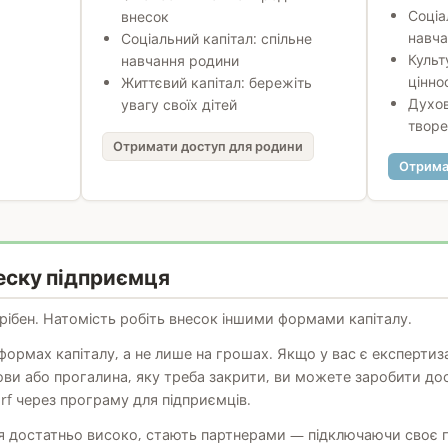
Соціа
внесок
навча
Соціальний капітал: спільне
Культ
навчання родини
ціннос
Життєвий капітал: бережіть
Духов
увагу своїх дітей
творе
Отримати доступ для родини
Отрима
еску підприємця
трібен. Натомість робіть внесок іншими формами капіталу.
ормах капіталу, а не лише на грошах. Якщо у вас є експертиза 
ви або прогалина, яку треба закрити, ви можете заробити дос
rf через програму для підприємців.
ся достатньо високо, стають партнерами — підключаючи своє 