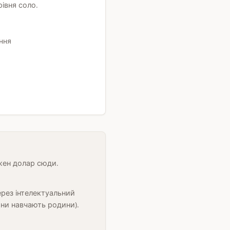
івня соло.
іння
жен долар сюди.
ерез інтелектуальний
дини навчають родини).