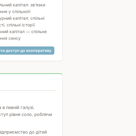
льний капітал: зв'язки
ння у спільноті
урний капітал: спільні
ті, спільні історії
ний капітал — спільне
ння сенсу
ти доступ до кооперативу
в певній галузі,
туп рівня соло, роблячи
підприємство до дітей