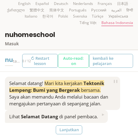
English
·
Español
·
Deutsch
·
Nederlands
·
Français
·
日本語
·
ქართული
·
繁體中文
·
简体中文
·
Português
·
Русский
·
العربية
·
हिन्दी
·
Italiano
·
한국어
·
Polski
·
Svenska
·
Türkçe
·
Українська
·
Tiếng Việt
·
Bahasa Indonesia
nuhomeschool
Masuk
↻ Restart
Auto-read:
kembali ke
nu
tamu
0 / 12
lesson
on
pelajaran
❚❚
Selamat datang!
Mari kita kerjakan
Tektonik
Lempeng: Bumi yang Bergerak
bersama.
Saya akan memandu Anda melalui bacaan dan
mengajukan pertanyaan di sepanjang jalan.
▶
Lihat
Selamat Datang
di panel pembaca.
Lanjutkan