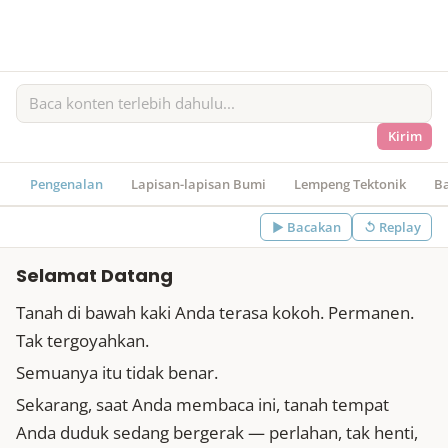
Kirim
Pengenalan
Lapisan-lapisan Bumi
Lempeng Tektonik
B
▶
Bacakan
↺ Replay
Selamat Datang
Tanah di bawah kaki Anda terasa kokoh. Permanen.
Tak tergoyahkan.
Semuanya itu tidak benar.
Sekarang, saat Anda membaca ini, tanah tempat
Anda duduk sedang bergerak — perlahan, tak henti,