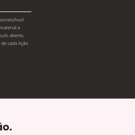
nuhomeschool
 material e
culo aberto.
 de cada lição
ão.