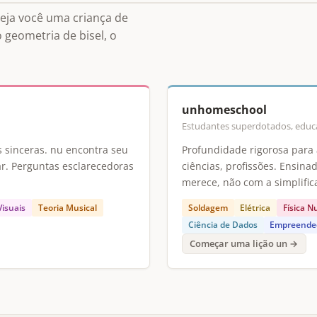
Seja você uma criança de
geometria de bisel, o
unhomeschool
Estudantes superdotados, educa
s sinceras. nu encontra seu
Profundidade rigorosa para 
ar. Perguntas esclarecedoras
ciências, profissões. Ensin
merece, não com a simplific
Visuais
Teoria Musical
Soldagem
Elétrica
Física N
Ciência de Dados
Empreende
Começar uma lição un →