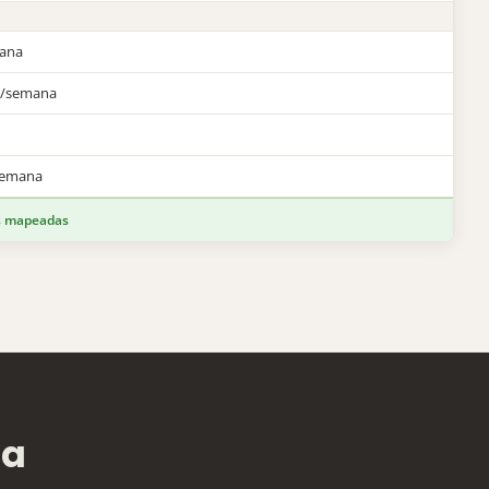
mana
as/semana
/semana
es mapeadas
ma