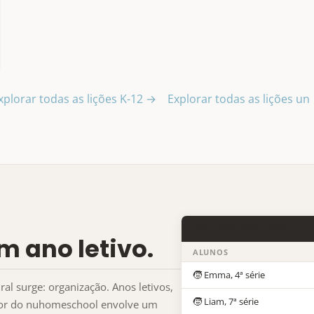
xplorar todas as lições K-12 →
Explorar todas as lições un
Ano Letivo 2025–2026
m ano letivo.
ALUNOS
🧒 Emma, 4ª série
al surge: organização. Anos letivos,
🧒 Liam, 7ª série
ador do nuhomeschool envolve um