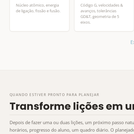
Núcleo atômico, energia
Código G, velocidades &
de ligação, fissão e fusão.
avanços, tolerâncias
GD&T, geometria de 5
eixos.
E
QUANDO ESTIVER PRONTO PARA PLANEJAR
Transforme lições em u
Depois de fazer uma ou duas lições, um próximo passo natur
horários, progresso do aluno, um quadro diário. O planej