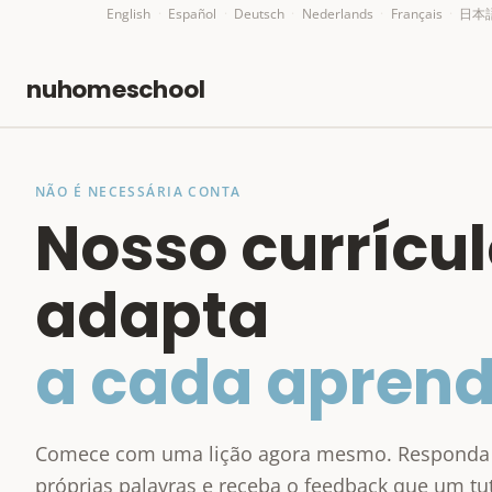
English
·
Español
·
Deutsch
·
Nederlands
·
Français
·
日本
nuhomeschool
NÃO É NECESSÁRIA CONTA
Nosso currícul
adapta
a cada aprend
Comece com uma lição agora mesmo. Responda
próprias palavras e receba o feedback que um tut