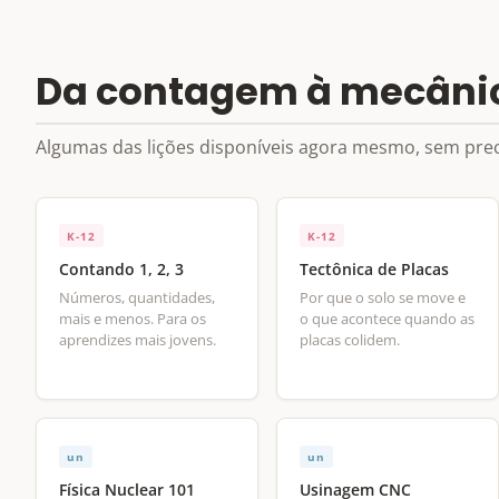
Da contagem à mecânica
Algumas das lições disponíveis agora mesmo, sem prec
K-12
K-12
Contando 1, 2, 3
Tectônica de Placas
Números, quantidades,
Por que o solo se move e
mais e menos. Para os
o que acontece quando as
aprendizes mais jovens.
placas colidem.
un
un
Física Nuclear 101
Usinagem CNC