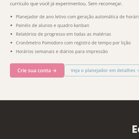
currículo que você já experimentou. Sem recomeçar.
Planejador de ano letivo com geração automática de horár
Painéis de alunos e quadro kanban
Relatórios de progresso em todas as matérias
Cronômetro Pomodoro com registro de tempo por lição
Horários semanais e diários para impressão
Crie sua conta →
Veja o planejador em detalhes 
E