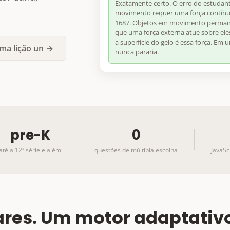
Exatamente certo. O erro do estudante
movimento requer uma força contín
1687. Objetos em movimento perman
que uma força externa atue sobre eles.
a superfície do gelo é essa força. Em u
ma lição un →
nunca pararia.
pre-K
0
até a 12ª série e além
questões de múltipla escolha
JavaSc
ares. Um motor adaptativ