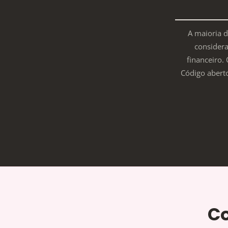
A maioria d
considera 
financeiro.
Código aberto
Co