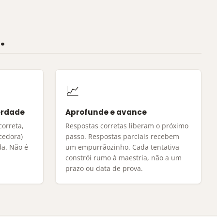
.
📈
erdade
Aprofunde e avance
correta,
Respostas corretas liberam o próximo
ecedora)
passo. Respostas parciais recebem
da. Não é
um empurrãozinho. Cada tentativa
.
constrói rumo à maestria, não a um
prazo ou data de prova.