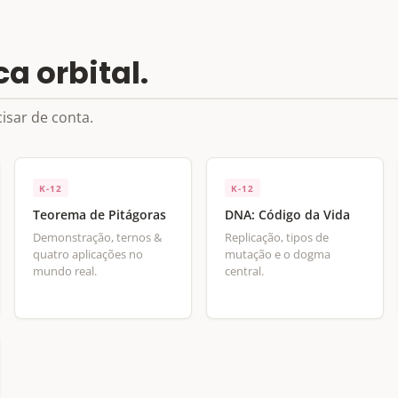
 orbital.
isar de conta.
K-12
K-12
Teorema de Pitágoras
DNA: Código da Vida
Demonstração, ternos &
Replicação, tipos de
quatro aplicações no
mutação e o dogma
mundo real.
central.