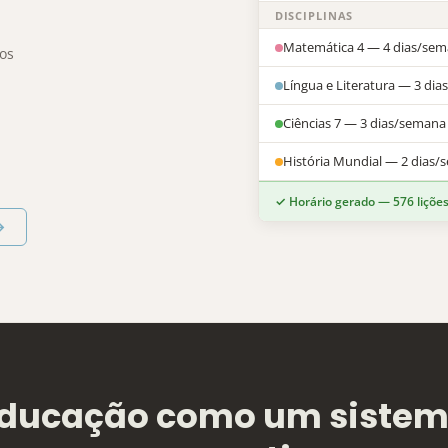
DISCIPLINAS
Matemática 4 — 4 dias/se
ios
Língua e Literatura — 3 di
Ciências 7 — 3 dias/semana
História Mundial — 2 dias
✓ Horário gerado — 576 liçõ
→
ducação como um siste