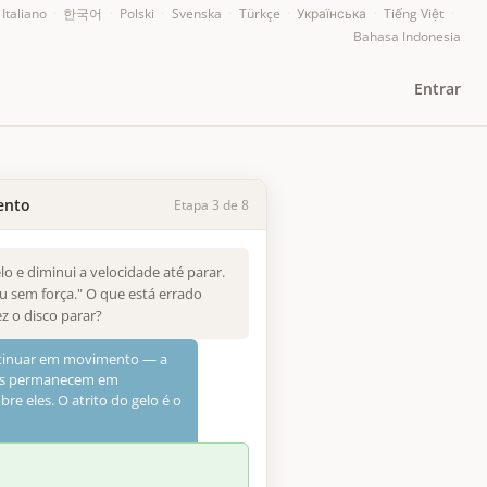
Italiano
·
한국어
·
Polski
·
Svenska
·
Türkçe
·
Українська
·
Tiếng Việt
·
Bahasa Indonesia
Entrar
ento
Etapa 3 de 8
o e diminui a velocidade até parar.
u sem força." O que está errado
z o disco parar?
ontinuar em movimento — a
etos permanecem em
e eles. O atrito do gelo é o