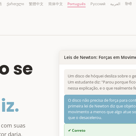
語
·
ქართული
·
繁體中文
·
简体中文
·
Português
·
Русский
·
العربية
·
हिन्दी
·
Leis de Newton: Forças em Movim
o se
Um disco de hóquei desliza sobre o gel
Um estudante diz: "Parou porque fico
nessa explicação, e o que realmente fe
iz.
O disco não precisa de força para c
primeira lei de Newton diz que obj
movimento a menos que algo atue sobr
que o desacelerou.
 com suas
✔ Correto
or daria,