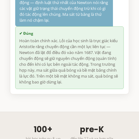
động — định luật thứ nhất của Newton nói rằng
các vật giữ trạng thái chuyển động trừ khi có gì
đó tác động lên chúng. Ma sát từ băng là thứ
làm nó chậm lại.
✔ Đúng
Hoàn toàn chính xác. Lỗi của học sinh là trực giác kiểu
Aristotle rằng chuyển động cần một lực liên tục —
Newton đã lật đổ điều đó vào năm 1687. Vật đang
chuyển động sẽ giữ nguyên chuyển động (quán tính)
cho đến khi có lực bên ngoài tác động. Trong trường
hợp này, ma sát giữa quả bóng và bề mặt băng chính
là lực đó. Trên một bề mặt không ma sát, quả bóng sẽ
không bao giờ dừng lại.
100+
pre-K
bài học trên nu & un
đến lớp 12 và xa hơn nữa