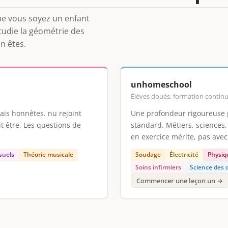
Que vous soyez un enfant
tudie la géométrie des
n êtes.
unhomeschool
Élèves doués, formation continue
ais honnêtes. nu rejoint
Une profondeur rigoureuse 
ait être. Les questions de
standard. Métiers, sciences,
en exercice mérite, pas avec 
isuels
Théorie musicale
Soudage
Électricité
Physiq
Soins infirmiers
Science des
Commencer une leçon un →