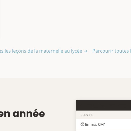
s les leçons de la maternelle au lycée →
Parcourir toutes 
Année scolaire 2025–2026
 en année
ELEVES
🧒 Emma, CM1