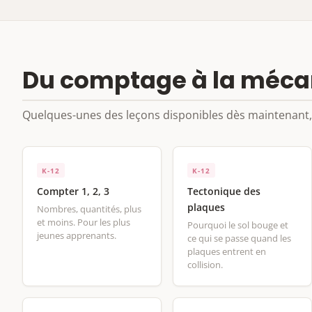
Du comptage à la mécan
Quelques-unes des leçons disponibles dès maintenant,
K-12
K-12
Compter 1, 2, 3
Tectonique des
plaques
Nombres, quantités, plus
et moins. Pour les plus
Pourquoi le sol bouge et
jeunes apprenants.
ce qui se passe quand les
plaques entrent en
collision.