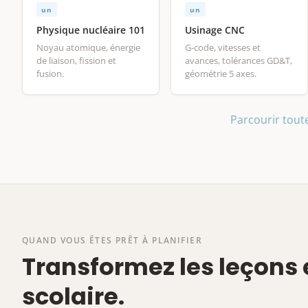
un
un
Physique nucléaire 101
Usinage CNC
Noyau atomique, énergie
G-code, vitesses et
de liaison, fission et
avances, tolérances GD&T,
fusion.
géométrie 5 axes.
Parcourir toute
QUAND VOUS ÊTES PRÊT À PLANIFIER
Transformez les leçons
scolaire.