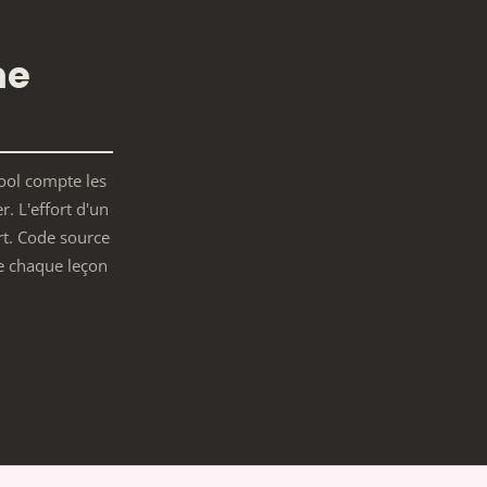
me
hool compte les
er. L'effort d'un
t. Code source
de chaque leçon