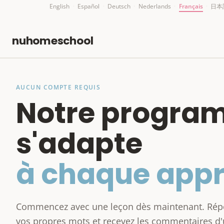
English
·
Español
·
Deutsch
·
Nederlands
·
Français
·
日本
nuhomeschool
AUCUN COMPTE REQUIS
Notre progra
s'adapte
à chaque appr
Commencez avec une leçon dès maintenant. Rép
vos propres mots et recevez les commentaires d'