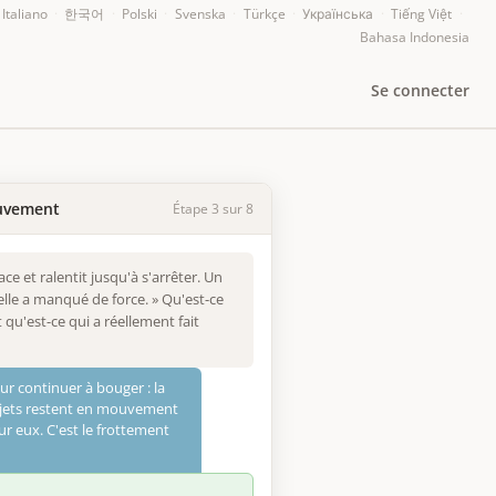
Italiano
·
한국어
·
Polski
·
Svenska
·
Türkçe
·
Українська
·
Tiếng Việt
·
Bahasa Indonesia
Se connecter
ouvement
Étape 3 sur 8
ce et ralentit jusqu'à s'arrêter. Un
u'elle a manqué de force. » Qu'est-ce
 qu'est-ce qui a réellement fait
ur continuer à bouger : la
bjets restent en mouvement
r eux. C'est le frottement