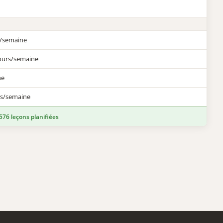
s/semaine
jours/semaine
ne
rs/semaine
76 leçons planifiées