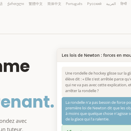
語
·
ქართული
·
繁體中文
·
简体中文
·
Português
·
Русский
·
العربية
·
हिन्दी
·
Les lois de Newton : forces en m
mme
Une rondelle de hockey glisse sur la gla
élève dit : « Elle s'est arrêtée parce q
qui ne va pas avec cette explication, et
arrêter la rondelle ?
enant.
La rondelle n'a pas besoin de force po
première loi de Newton dit que les o
à moins que quelque chose n'agisse su
de la glace qui l'a ralentie.
ondez avec
un tuteur,