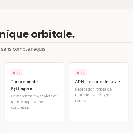
ique orbitale.
 sans compte requis.
K-12
K-12
Théorème de
ADN : le code de la vie
Pythagore
Réplication, types de
mutations et dogme
Démonstration, triplets et
central.
quatre applications
concrètes.