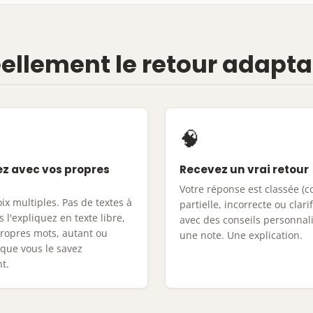
llement le retour adaptat
🧠
z avec vos propres
Recevez un vrai retour
Votre réponse est classée (c
ix multiples. Pas de textes à
partielle, incorrecte ou clari
s l'expliquez en texte libre,
avec des conseils personnali
propres mots, autant ou
une note. Une explication.
 que vous le savez
t.