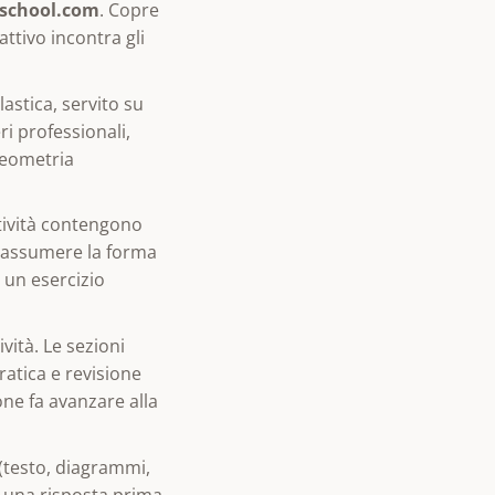
school.com
. Copre
attivo incontra gli
astica, servito su
ri professionali,
geometria
ttività contengono
ò assumere la forma
o un esercizio
ità. Le sezioni
ratica e revisione
ne fa avanzare alla
 (testo, diagrammi,
 una risposta prima