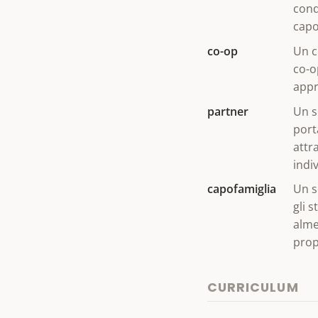
cond
capo
co-op
Un c
co-o
appr
partner
Un s
port
attr
indiv
capofamiglia
Un s
gli 
alme
prop
CURRICULUM