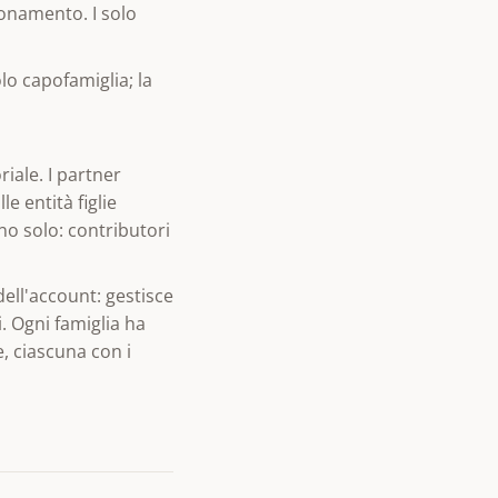
bonamento. I solo
olo capofamiglia; la
iale. I partner
e entità figlie
no solo: contributori
dell'account: gestisce
i. Ogni famiglia ha
, ciascuna con i