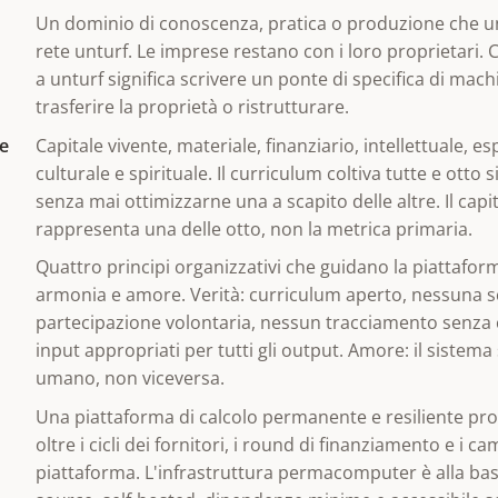
Un dominio di conoscenza, pratica o produzione che un
rete unturf. Le imprese restano con i loro proprietari.
a unturf significa scrivere un ponte di specifica di mac
trasferire la proprietà o ristrutturare.
le
Capitale vivente, materiale, finanziario, intellettuale, es
culturale e spirituale. Il curriculum coltiva tutte e ott
senza mai ottimizzarne una a scapito delle altre. Il capit
rappresenta una delle otto, non la metrica primaria.
Quattro principi organizzativi che guidano la piattaforma
armonia e amore. Verità: curriculum aperto, nessuna sc
partecipazione volontaria, nessun tracciamento senza
input appropriati per tutti gli output. Amore: il sistema
umano, non viceversa.
Una piattaforma di calcolo permanente e resiliente pr
oltre i cicli dei fornitori, i round di finanziamento e i c
piattaforma. L'infrastruttura permacomputer è alla bas