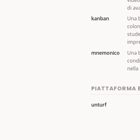
di av
kanban
Una b
colon
stude
impre
mnemonico
Una b
condi
nella
PIATTAFORMA 
unturf