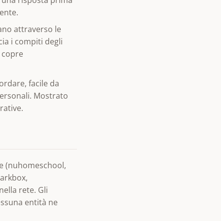
ente.
ano attraverso le
ia i compiti degli
l copre
ordare, facile da
personali. Mostrato
rative.
lie (nuhomeschool,
arkbox,
ella rete. Gli
essuna entità ne