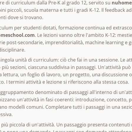
e di curriculum dalla Pre-K al grado 12, servito su
nuhome
ni piccoli, scuola materna e tutti i gradi K-12. Il feedback ad
nti dove si trovano.
culum per studenti dotati, formazione continua ed extrascol
meschool.com
. Le lezioni vanno oltre l'ambito K-12: mestie
ie post-secondarie, imprenditorialità, machine learning e 
disciplinare.
ingola unità di curriculum: ciò che fai in una sessione. Le a
 più sezioni, ciascuna suddivisa in passaggi. Un'attività pu
a lettura, un foglio di lavoro, un progetto, una discussione 
co. I termini attività e lezione si riferiscono alla stessa cosa.
ggruppamento denominato di passaggi all'interno di un'attiv
izzano un'attività in fasi coerenti: introduzione, concetto, p
no modelli comuni. Completare tutti i passaggi in una sezio
ssiva.
 più piccola di un'attività. Un passaggio presenta contenuti
) o pone una domanda. I passaggi con domande attendono