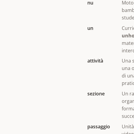
nu
Motor
bambi
stude
un
Curri
unho
mater
inter
attività
Una s
una o
di un
prati
sezione
Un ra
organ
forma
succe
passaggio
Unità
video