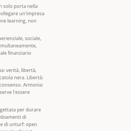
 solo porta nella
 Collegare un'impresa
hine learning, non
perienziale, sociale,
o simultaneamente,
ale finanziario
: verità, libertà,
atola nera. Libertà:
 consenso. Armonia:
 serve l'essere
ogettata per durare
ambiamenti di
e di unturf: open