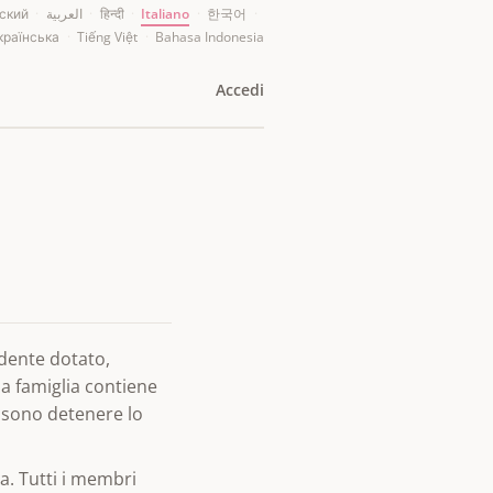
ский
·
العربية
·
हिन्दी
·
Italiano
·
한국어
·
країнська
·
Tiếng Việt
·
Bahasa Indonesia
Accedi
udente dotato,
a famiglia contiene
ssono detenere lo
a. Tutti i membri