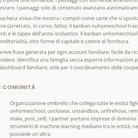
anzare. I passaggi solo di contenuto avanzano automaticam
acheca visiva che mostra i compiti come carte che si spost
ne (arretrato, in corso, fatto). Il kanban nuhomeschool tracc
nti e le tappe dell'anno scolastico. Il kanban unhomeschoo
nditorialità, otto forme di capitale e catene di fornitura.
reve frase generata per ogni account familiare: facile da ric
videre. Identifica una famiglia senza esporre informazioni 
 dashboard familiare; utile per il coordinamento delle coope
E COMUNITÀ
Organizzazione ombrello che collega tutte le entità fig
unhomeschool, uncloseai, unsandbox, unfirehose, rem
make_post_sell). I partner portano imprese di dominio n
strumenti di machine learning mediano tra le entità; n
possiede un'altra.