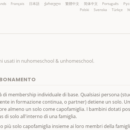
ands
·
Français
·
日本語
·
ქართული
·
繁體中文
·
简体中文
·
Português
·
Рус
Polski
·
Svenska
·
Türkçe
·
У
o
mini usati in nuhomeschool & unhomeschool.
BBONAMENTO
à di membership individuale di base. Qualsiasi persona (st
ente in formazione continua, o partner) detiene un solo. Un
re almeno un solo come capofamiglia. I bambini dotati po
s di solo all'interno di una famiglia.
o più solo capofamiglia insieme ai loro membri della famigli