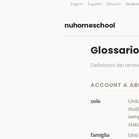
English
·
Español
·
Deutsch
·
Nederl
nuhomeschool
Glossari
Definizioni dei ter
ACCOUNT & A
solo
Unit
stud
semp
statu
famiglia
Uno 