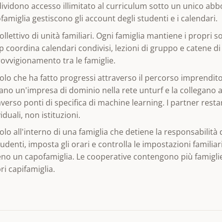
ividono accesso illimitato al curriculum sotto un unico ab
famiglia gestiscono gli account degli studenti e i calendari.
ollettivo di unità familiari. Ogni famiglia mantiene i propri s
p coordina calendari condivisi, lezioni di gruppo e catene di
ovvigionamento tra le famiglie.
olo che ha fatto progressi attraverso il percorso imprenditor
ano un'impresa di dominio nella rete unturf e la collegano all
averso ponti di specifica di machine learning. I partner resta
iduali, non istituzioni.
olo all'interno di una famiglia che detiene la responsabilità 
studenti, imposta gli orari e controlla le impostazioni familiar
no un capofamiglia. Le cooperative contengono più famiglie
ri capifamiglia.