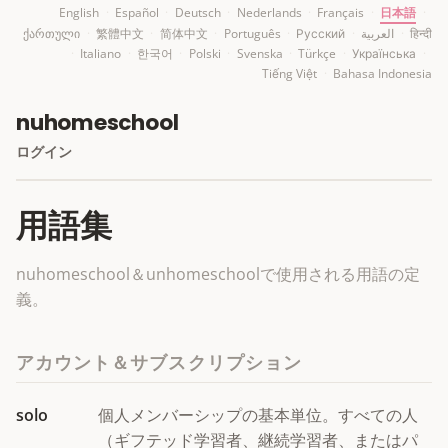
English
·
Español
·
Deutsch
·
Nederlands
·
Français
·
日本語
·
ქართული
·
繁體中文
·
简体中文
·
Português
·
Русский
·
العربية
·
हिन्दी
·
Italiano
·
한국어
·
Polski
·
Svenska
·
Türkçe
·
Українська
·
Tiếng Việt
·
Bahasa Indonesia
nuhomeschool
ログイン
用語集
nuhomeschool＆unhomeschoolで使用される用語の定
義。
アカウント＆サブスクリプション
solo
個人メンバーシップの基本単位。すべての人
（ギフテッド学習者、継続学習者、またはパ