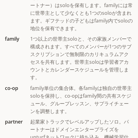
ートナー）はsoloを保有します。familyには常
に世帯主として少なくとも1つのsoloが含まれ
ます。ギフテッドの子どもはfamily内でsoloの
地位を保有できます。
family
1つ以上の世帯主soloと、その家族メンバーで
構成されます。すべてのメンバーが1つのサブ
スクリプションで無制限のカリキュラムアク
セスを共有します。世帯主soloは学習者アカ
ウントとカレンダースケジュールを管理しま
す。
co-op
family単位の集合体。各familyは独自の世帯主
soloを保持し、co-opはfamily間の共有スケジ
ュール、グループレッスン、サプライチェー
ンを調整します。
partner
起業家トラックでレベルアップしたソロ。パ
ートナーはドメインエンタープライズを
unturfネットワークに持ち込み、機械学習仕