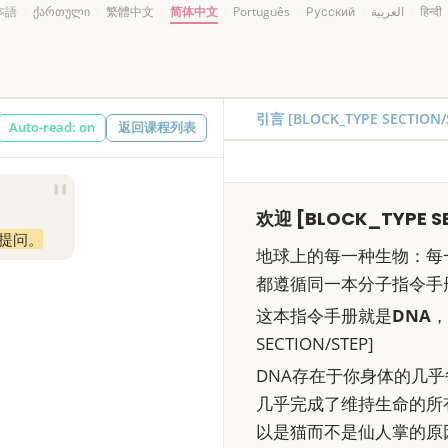
本語
·
ქართული
·
繁體中文
·
简体中文
·
Português
·
Русский
·
العربية
·
हिन्दी
引言 [BLOCK_TYPE SECTION
Auto-read: on
返回课程列表
❚❚
欢迎 [BLOCK_TYPE S
程中提问。
地球上的每一种生物：每
都遵循同一本分子指令手册。 [B
这本指令手册就是
DNA
，
SECTION/STEP]
DNA存在于你身体的几
几乎完成了维持生命的所
以是猫而不是仙人掌的原因。 [B