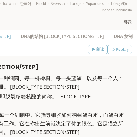
·
Italiano
·
한국어
·
Polski
·
Svenska
·
Türkçe
·
Українська
·
Tiếng Việt
·
Bahasa Indonesia
登录
/STEP]
DNA的结构 [BLOCK_TYPE SECTION/STEP]
DNA 复制
▶
朗读
↺ Replay
ECTION/STEP]
一种细菌、每一棵橡树、每一头蓝鲸，以及每一个人：
LOCK_TYPE SECTION/STEP]
即脱氧核糖核酸的简称。 [BLOCK_TYPE
乎每一个细胞中。它指导细胞如何构建蛋白质，而蛋白质
有工作。它在你出生前就决定了你的眼色。它是猫之所
LOCK_TYPE SECTION/STEP]